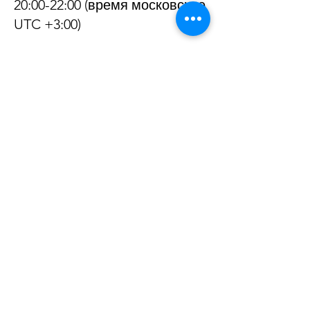
20:00-22:00 (время московское
UTC +3:00)
СЛОЖНЫЙ КУРС:
ОБЪЕДИНЕНИЕ ВИДИМОГО
И ПЕРЕЖИВАЕМОГО ОПЫТА
28 января, 4, 11, 18, 25
февраля
10:00-12:00 (время московское
UTC +3:00)
ПРАКТИЧЕСКИЕ ЗАНЯТИЯ
1, 8, 15, 22 февраля, 1 марта
8:30-9:30 (предварительно;
время московское UTC +3:00)